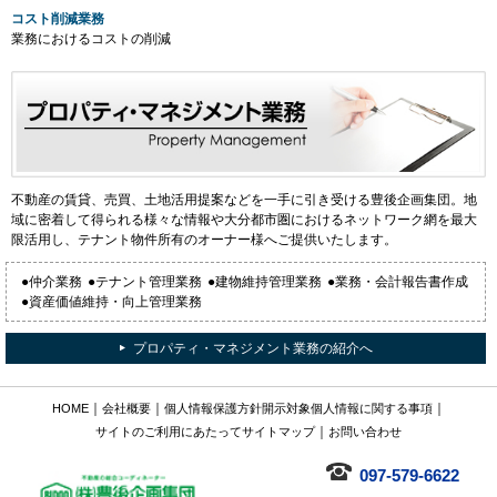
コスト削減業務
業務におけるコストの削減
不動産の賃貸、売買、土地活用提案などを一手に引き受ける豊後企画集団。地
域に密着して得られる様々な情報や大分都市圏におけるネットワーク網を最大
限活用し、テナント物件所有のオーナー様へご提供いたします。
●仲介業務
●テナント管理業務
●建物維持管理業務
●業務・会計報告書作成
●資産価値維持・向上管理業務
プロパティ・マネジメント業務の紹介へ
｜
｜
｜
HOME
会社概要
個人情報保護方針
開示対象個人情報に関する事項
｜
サイトのご利用にあたって
サイトマップ
お問い合わせ
097-579-6622