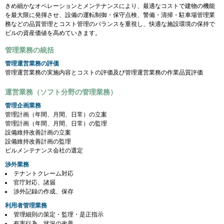
きめ細かなオペレーションとメンテナンスにより、最適なコストで建物の機能
を最大限に発揮させ、設備の運転制御・保守点検、警備・清掃・駐車場管理業
務などの品質管理とコスト管理のバランスを重視し、快適な施設環境の保持で
ビルの資産価値を高めていきます。
管理業務の統括
管理運営業務の評価
管理運営業務の実施内容とコストの評価及び管理運営業務の作業品質評価
運営業務（ソフト分野の管理業務）
管理企画業務
管理計画（年間、月間、日常）の立案
管理計画（年間、月間、日常）の監理
設備維持改善計画の立案
設備維持改善計画の監理
ビルメンテナンス会社の選定
渉外業務
テナントクレーム対応
官庁対応、諸届
渉外記録の作成、保存
利用者管理業務
管理細則の策定・監理・是正指示
有害行為、状況の改善