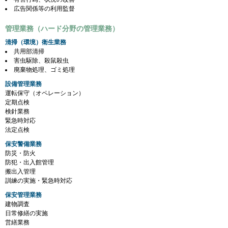
広告関係等の利用監督
管理業務（ハード分野の管理業務）
清掃（環境）衛生業務
共用部清掃
害虫駆除、殺鼠殺虫
廃棄物処理、ゴミ処理
設備管理業務
運転保守（オペレーション）
定期点検
検針業務
緊急時対応
法定点検
保安警備業務
防災・防火
防犯・出入館管理
搬出入管理
訓練の実施・緊急時対応
保安管理業務
建物調査
日常修繕の実施
営繕業務