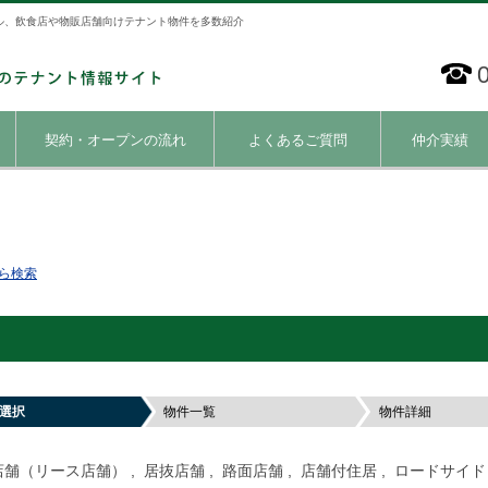
ル、飲食店や物販店舗向けテナント物件を多数紹介
契約・オープンの流れ
よくあるご質問
仲介実績
ら検索
選択
物件一覧
物件詳細
店舗（リース店舗） , 居抜店舗 , 路面店舗 , 店舗付住居 , ロードサイド