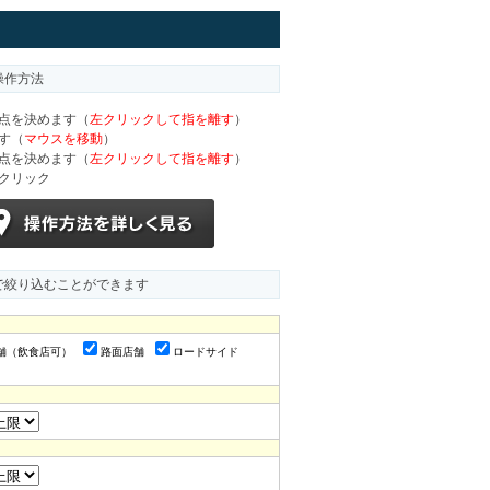
操作方法
始点を決めます（
左クリックして指を離す
）
ます（
マウスを移動
）
終点を決めます（
左クリックして指を離す
）
をクリック
で絞り込むことができます
舗（飲食店可）
路面店舗
ロードサイド