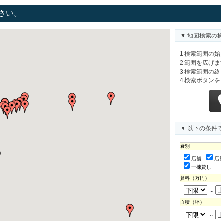
さい。
▼ 地図検索の
1.検索範囲の
2.範囲を広げ
3.検索範囲の
4.検索ボタン
▼ 以下の条件
種別
店舗
店
一棟貸し
賃料（万円）
～
面積（坪）
～