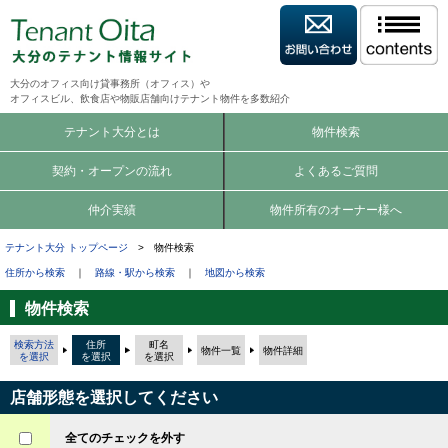
大分のオフィス向け貸事務所（オフィス）や
オフィスビル、飲食店や物販店舗向けテナント物件を多数紹介
テナント大分とは
物件検索
契約・オープンの流れ
よくあるご質問
仲介実績
物件所有のオーナー様へ
テナント大分 トップページ
> 物件検索
住所から検索
｜
路線・駅から検索
｜
地図から検索
物件検索
検索方法
住所
町名
物件一覧
物件詳細
を選択
を選択
を選択
店舗形態を選択してください
全てのチェックを外す