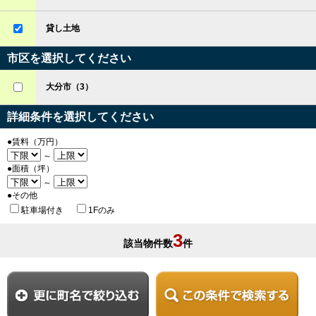
貸し土地
市区を選択してください
大分市（3）
詳細条件を選択してください
●賃料（万円）
～
●面積（坪）
～
●その他
駐車場付き
1Fのみ
3
該当物件数
件