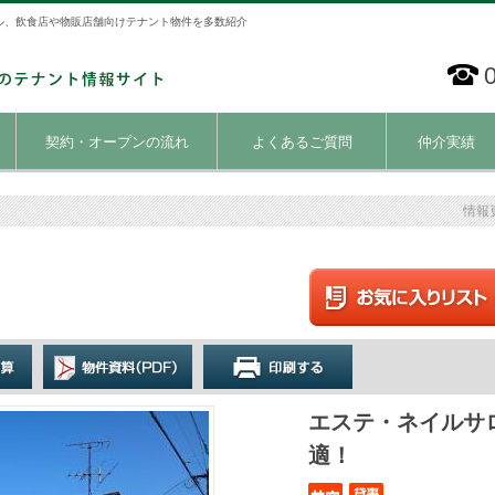
ル、飲食店や物販店舗向けテナント物件を多数紹介
契約・オープンの流れ
よくあるご質問
仲介実績
情報
エステ・ネイルサ
適！