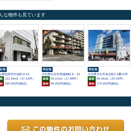
んな物件も見ています
分県別府市中央町-8-19
大分県大分市高城南町-9－33
大分県大分市末広町2-3番15号
122.84m
2
（37.16坪）
59.10m
2
（17.88坪）
96.46m
2
（29.18坪）
165,000円(税込)
99,000円(税込)
170,000円(税込)