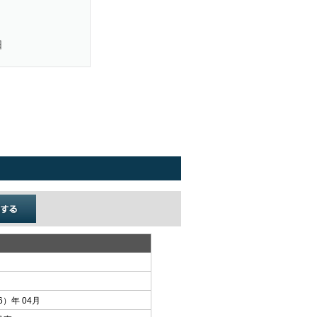
日
6）年 04月