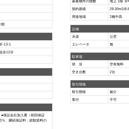
募集物件の階数
地上 1階 B
契約面積
29.30m
2
(8
用途地域
2種中高
年間
設備
水道
公営
13-1
エレベータ
無
徒歩12分
駐車場
状 況
空有無料
空き台数
2台
取引情報
取引態様
媒介
客付
不可
 ●保証会社加入要（初回保証
00％、継続保証料：総額賃料の