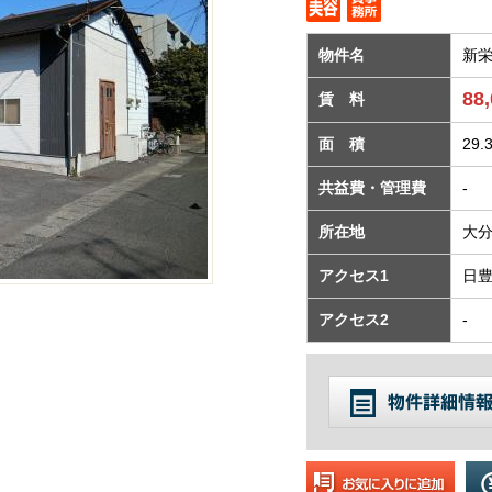
物件名
新
88
賃 料
面 積
29.
共益費・管理費
-
所在地
大分
アクセス1
日豊
アクセス2
-