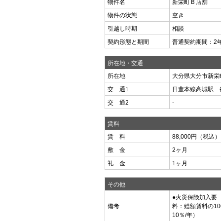
物件名
新栄町Ｂ店舗
物件の状態
空き
引越し時期
相談
契約形態と期間
普通契約期間：2
所在地・交通
所在地
大分県大分市新栄町-
交 通1
日豊本線高城駅 
交 通2
-
賃料
賃 料
88,000円（税込）
敷 金
2ヶ月
礼 金
1ヶ月
その他
●火災保険加入要
備考
料：総額賃料の1
10％/年）